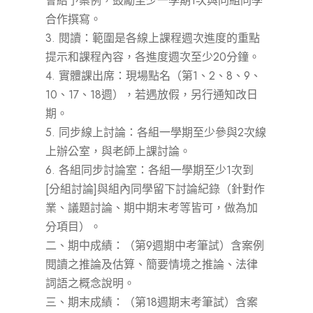
會給予案例，鼓勵至少一學期1次與同組同學
合作撰寫。
3. 閱讀：範圍是各線上課程週次進度的重點
提示和課程內容，各進度週次至少20分鐘。
4. 實體課出席：現場點名（第1、2、8、9、
10、17、18週），若遇放假，另行通知改日
期。
5. 同步線上討論：各組一學期至少參與2次線
上辦公室，與老師上課討論。
6. 各組同步討論室：各組一學期至少1次到
[分組討論]與組內同學留下討論紀錄（針對作
業、議題討論、期中期末考等皆可，做為加
分項目）。
二、期中成績：（第9週期中考筆試）含案例
閱讀之推論及估算、簡要情境之推論、法律
詞語之概念說明。
三、期末成績：（第18週期末考筆試）含案