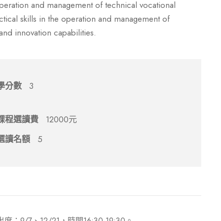
e operation and management of technical vocational
tical skills in the operation and management of
nd innovation capabilities.
學分數
3
課程選讀費
12000元
選讀名額
5
、12/21，時間16:30-19:30。