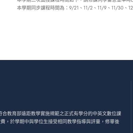
本學期同步課程時間為：9/21、11/2、11/9、11/30、12
設符合教育部遠距教學實施規範之正式有學分的中英文數位課
繳費，於學期中與學位生接受相同教學指導與評量，修畢後