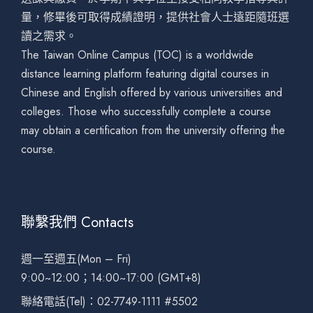
量，修畢後可取得成績證明，提供社會人士遠距隨班選
讀之需求。
The Taiwan Online Campus (TOC) is a worldwide
distance learning platform featuring digital courses in
Chinese and English offered by various universities and
colleges. Those who successfully complete a course
may obtain a certification from the university offering the
course.
聯繫我們 Contacts
週一至週五(Mon – Fri)
9:00~12:00；14:00~17:00 (GMT+8)
聯絡電話(Tel)：02-7749-1111 #5502