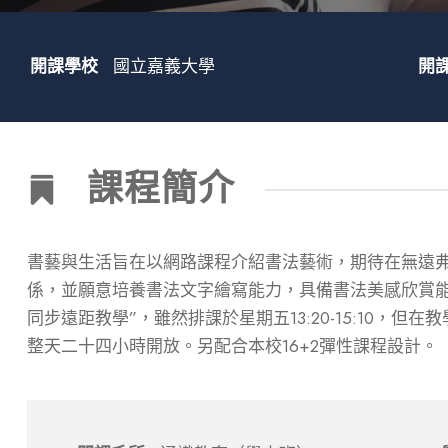
開課學校
國立嘉義大學
開
課程簡介
書藝與生活旨在以網路課程介紹書法藝術，期待在無遠
係，並願意培養書法文字繪寫能力，具備書法美感欣賞能
同步遠距教學”，雖然排課於星期五13:20-15:10，
整天二十四小時開放。另配合本校16+2彈性課程設計。