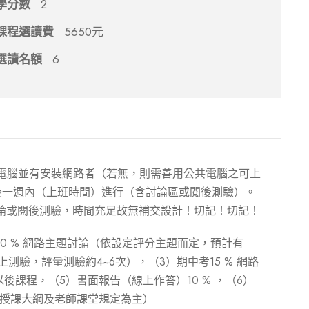
學分數
2
課程選讀費
5650元
選讀名額
6
人電腦並有安裝網路者（若無，則需善用公共電腦之可上
後一週內（上班時間）進行（含討論區或閱後測驗）。
論或閱後測驗，時間充足故無補交設計！切記！切記！
20 % 網路主題討論（依設定評分主題而定，預計有
上測驗，評量測驗約4~6次），（3）期中考15 % 網路
以後課程，（5）書面報告（線上作答）10 % ，（6）
師授課大綱及老師課堂規定為主）