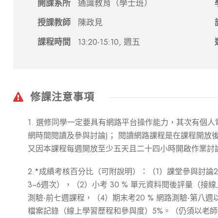
開課系所
通識教育（學士班）
授課教師
陳政見
課程時間
13:20-15:10, 週五
修課注意事項
1. 選修同學一定要具有網路平台操作能力，其次有個
網時間閱讀及參與討論)； 閱讀網路課程是在課程開放
又因本課程每週開放至少五天且二十四小時開啟作業討
2.*成績考核百分比（可附說明）：（1）課堂參與討論
3~6週次），（2）小考 30 % 單元資料閱後評量（接線
測驗-前七週課程，（4）期末考20 % 網路測驗-第八週
檔案記錄（線上學習歷程和參與度）5%。（仍須以老