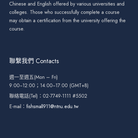
Chinese and English offered by various universities and
colleges. Those who successfully complete a course
may obtain a certification from the university offering the
course.
聯繫我們 Contacts
週一至週五(Mon – Fri)
9:00~12:00；14:00~17:00 (GMT+8)
聯絡電話(Tel)：02-7749-1111 #5502
E-mail：
fishsmall911@ntnu.edu.tw