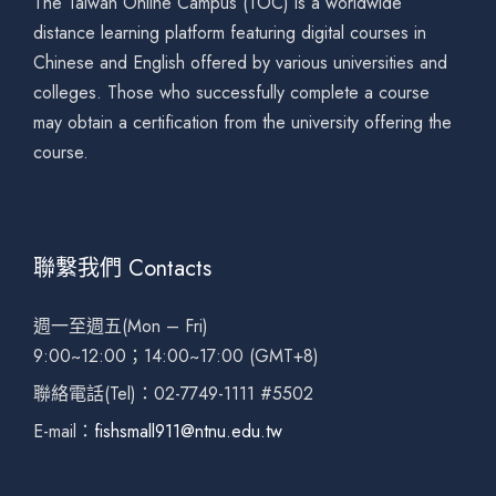
The Taiwan Online Campus (TOC) is a worldwide
distance learning platform featuring digital courses in
Chinese and English offered by various universities and
colleges. Those who successfully complete a course
may obtain a certification from the university offering the
course.
聯繫我們 Contacts
週一至週五(Mon – Fri)
9:00~12:00；14:00~17:00 (GMT+8)
聯絡電話(Tel)：02-7749-1111 #5502
E-mail：
fishsmall911@ntnu.edu.tw