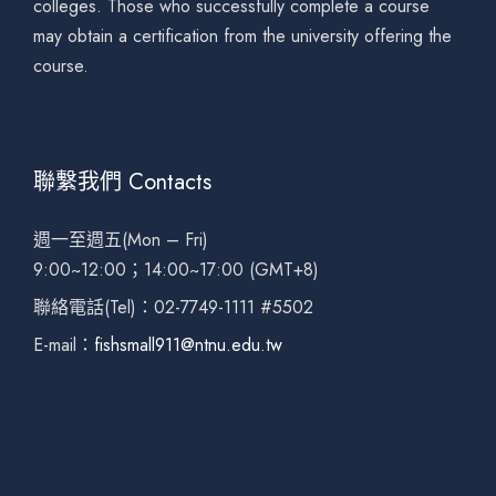
colleges. Those who successfully complete a course
may obtain a certification from the university offering the
course.
聯繫我們 Contacts
週一至週五(Mon – Fri)
9:00~12:00；14:00~17:00 (GMT+8)
聯絡電話(Tel)：02-7749-1111 #5502
E-mail：
fishsmall911@ntnu.edu.tw