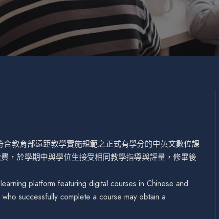
設符合教育部遠距教學實施規範之正式有學分的中英文數位課
繳費，於學期中與學位生接受相同教學指導與評量，修畢後
arning platform featuring digital courses in Chinese and
se who successfully complete a course may obtain a