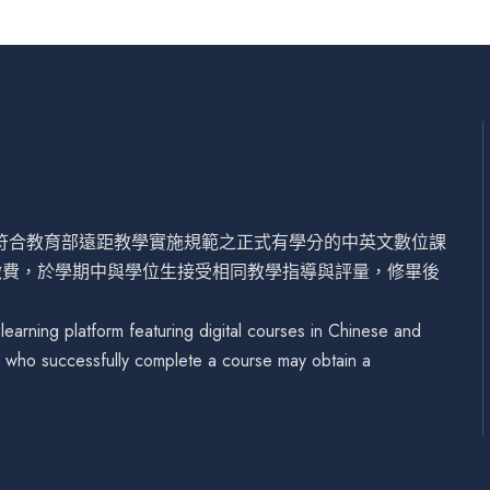
設符合教育部遠距教學實施規範之正式有學分的中英文數位課
繳費，於學期中與學位生接受相同教學指導與評量，修畢後
arning platform featuring digital courses in Chinese and
se who successfully complete a course may obtain a