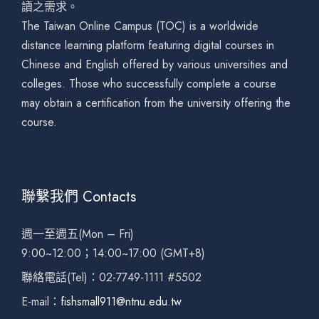
讀之需求。
The Taiwan Online Campus (TOC) is a worldwide
distance learning platform featuring digital courses in
Chinese and English offered by various universities and
colleges. Those who successfully complete a course
may obtain a certification from the university offering the
course.
聯繫我們 Contacts
週一至週五(Mon – Fri)
9:00~12:00；14:00~17:00 (GMT+8)
聯絡電話(Tel)：02-7749-1111 #5502
E-mail：
fishsmall911@ntnu.edu.tw