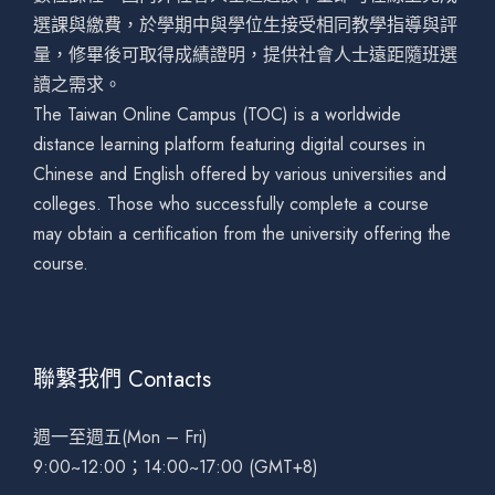
選課與繳費，於學期中與學位生接受相同教學指導與評
量，修畢後可取得成績證明，提供社會人士遠距隨班選
讀之需求。
The Taiwan Online Campus (TOC) is a worldwide
distance learning platform featuring digital courses in
Chinese and English offered by various universities and
colleges. Those who successfully complete a course
may obtain a certification from the university offering the
course.
聯繫我們 Contacts
週一至週五(Mon – Fri)
9:00~12:00；14:00~17:00 (GMT+8)