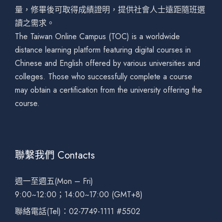
量，修畢後可取得成績證明，提供社會人士遠距隨班選
讀之需求。
The Taiwan Online Campus (TOC) is a worldwide
distance learning platform featuring digital courses in
Chinese and English offered by various universities and
colleges. Those who successfully complete a course
may obtain a certification from the university offering the
course.
聯繫我們 Contacts
週一至週五(Mon – Fri)
9:00~12:00；14:00~17:00 (GMT+8)
聯絡電話(Tel)：02-7749-1111 #5502