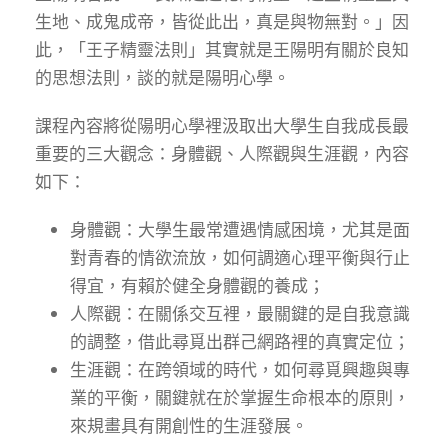
生地、成鬼成帝，皆從此出，真是與物無對。」因
此，「王子精靈法則」其實就是王陽明有關於良知
的思想法則，談的就是陽明心學。
課程內容將從陽明心學裡汲取出大學生自我成長最
重要的三大觀念：身體觀、人際觀與生涯觀，內容
如下：
身體觀：大學生最常遭遇情感困境，尤其是面
對青春的情欲流放，如何調適心理平衡與行止
得宜，有賴於健全身體觀的養成；
人際觀：在關係交互裡，最關鍵的是自我意識
的調整，借此尋覓出群己網路裡的真實定位；
生涯觀：在跨領域的時代，如何尋覓興趣與專
業的平衡，關鍵就在於掌握生命根本的原則，
來規畫具有開創性的生涯發展。