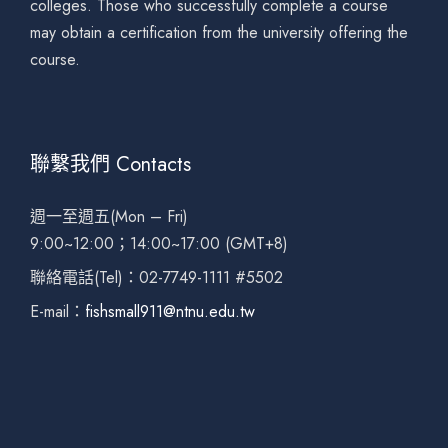
colleges. Those who successfully complete a course
may obtain a certification from the university offering the
course.
聯繫我們 Contacts
週一至週五(Mon – Fri)
9:00~12:00；14:00~17:00 (GMT+8)
聯絡電話(Tel)：02-7749-1111 #5502
E-mail：
fishsmall911@ntnu.edu.tw