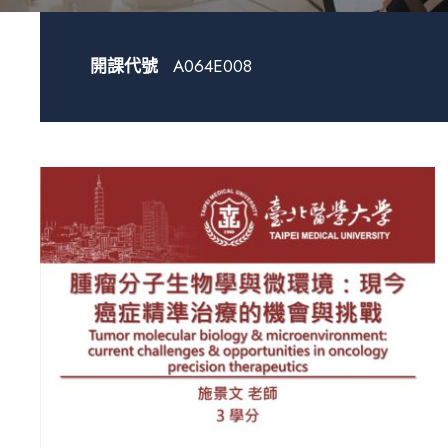
開課代號
A064E008