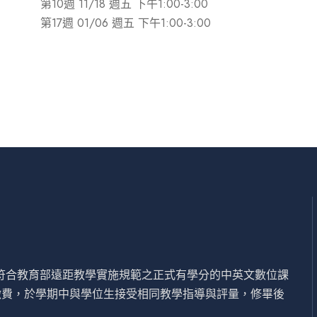
第10週 11/18 週五 下午1:00-3:00
第17週 01/06 週五 下午1:00-3:00
設符合教育部遠距教學實施規範之正式有學分的中英文數位課
繳費，於學期中與學位生接受相同教學指導與評量，修畢後