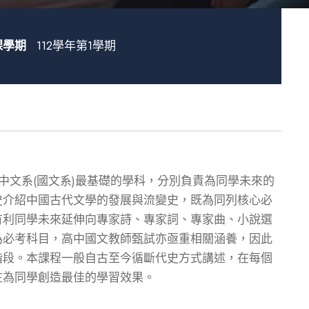
課學期
112學年第1學期
中文系(國文系)最基礎的學科，分別負責為同學未來的
史介紹中國古代文學的發展與流變史，既為同列核心必
有利同學未來延伸向專家詩、專家詞、專家曲、小說選
為必考科目，高中國文教師甄試亦亟重相關涵養，因此
階段。本課程一般自古至今循斷代史方式講述，在每個
在為同學創造最佳的學習效果。