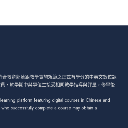
設符合教育部遠距教學實施規範之正式有學分的中英文數位課
繳費，於學期中與學位生接受相同教學指導與評量，修畢後
arning platform featuring digital courses in Chinese and
se who successfully complete a course may obtain a