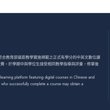
設符合教育部遠距教學實施規範之正式有學分的中英文數位課
繳費，於學期中與學位生接受相同教學指導與評量，修畢後
arning platform featuring digital courses in Chinese and
se who successfully complete a course may obtain a