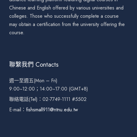
Chinese and English offered by various universities and
colleges. Those who successfully complete a course
may obtain a certification from the university offering the
course.
聯繫我們 Contacts
週一至週五(Mon – Fri)
9:00~12:00；14:00~17:00 (GMT+8)
聯絡電話(Tel)：02-7749-1111 #5502
E-mail：
fishsmall911@ntnu.edu.tw