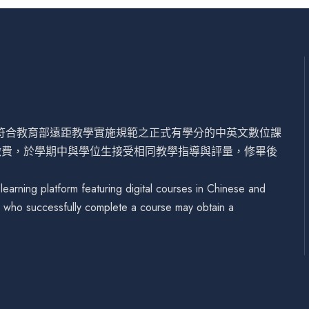
設符合教育部遠距教學實施規範之正式有學分的中英文數位課
繳費，於學期中與學位生接受相同教學指導與評量，修畢後
arning platform featuring digital courses in Chinese and
se who successfully complete a course may obtain a