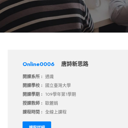
Online0006
唐詩新思路
開課系所 :
通識
開課學校 :
國立臺灣大學
開課學期 :
109學年第1學期
授課教師 :
歐麗娟
課程時間 :
全線上課程
課程詳細