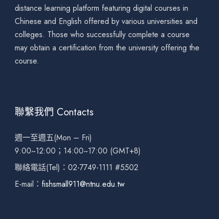
distance learning platform featuring digital courses in
Chinese and English offered by various universities and
colleges. Those who successfully complete a course
may obtain a certification from the university offering the
course.
聯繫我們 Contacts
週一至週五(Mon – Fri)
9:00~12:00；14:00~17:00 (GMT+8)
聯絡電話(Tel)：02-7749-1111 #5502
E-mail：
fishsmall911@ntnu.edu.tw