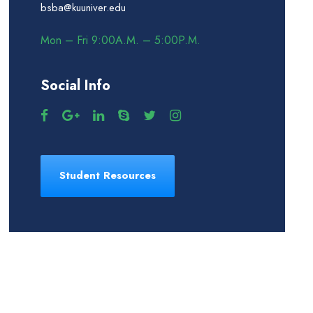
bsba@kuuniver.edu
Mon – Fri 9:00A.M. – 5:00P.M.
Social Info
Student Resources