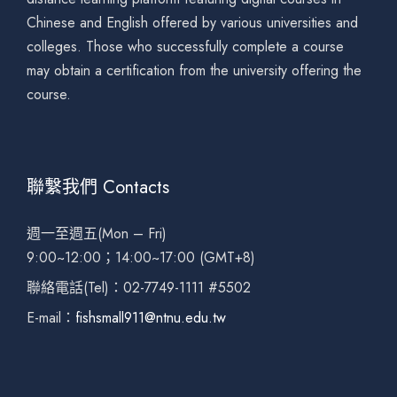
Chinese and English offered by various universities and
colleges. Those who successfully complete a course
may obtain a certification from the university offering the
course.
聯繫我們 Contacts
週一至週五(Mon – Fri)
9:00~12:00；14:00~17:00 (GMT+8)
聯絡電話(Tel)：02-7749-1111 #5502
E-mail：
fishsmall911@ntnu.edu.tw