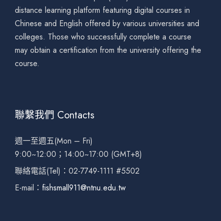
distance learning platform featuring digital courses in
Chinese and English offered by various universities and
colleges. Those who successfully complete a course
may obtain a certification from the university offering the
course.
聯繫我們 Contacts
週一至週五(Mon – Fri)
9:00~12:00；14:00~17:00 (GMT+8)
聯絡電話(Tel)：02-7749-1111 #5502
E-mail：
fishsmall911@ntnu.edu.tw