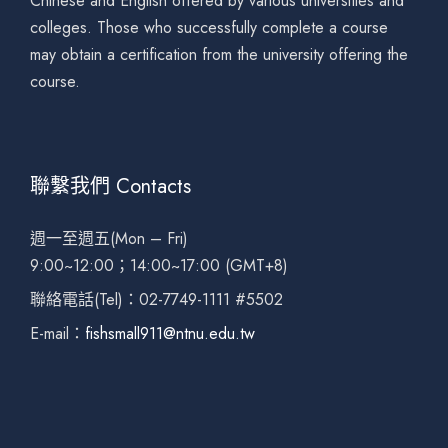
Chinese and English offered by various universities and
colleges. Those who successfully complete a course
may obtain a certification from the university offering the
course.
聯繫我們 Contacts
週一至週五(Mon – Fri)
9:00~12:00；14:00~17:00 (GMT+8)
聯絡電話(Tel)：02-7749-1111 #5502
E-mail：
fishsmall911@ntnu.edu.tw