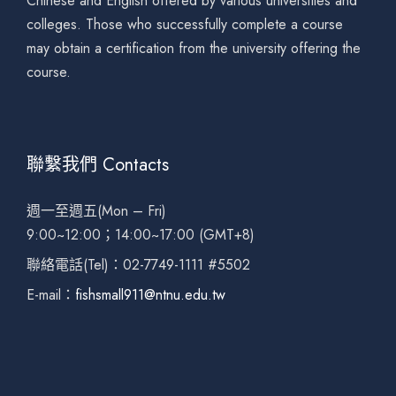
Chinese and English offered by various universities and
colleges. Those who successfully complete a course
may obtain a certification from the university offering the
course.
聯繫我們 Contacts
週一至週五(Mon – Fri)
9:00~12:00；14:00~17:00 (GMT+8)
聯絡電話(Tel)：02-7749-1111 #5502
E-mail：
fishsmall911@ntnu.edu.tw