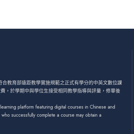
設符合教育部遠距教學實施規範之正式有學分的中英文數位課
繳費，於學期中與學位生接受相同教學指導與評量，修畢後
arning platform featuring digital courses in Chinese and
se who successfully complete a course may obtain a