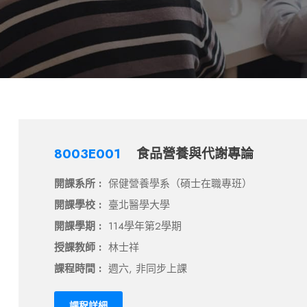
8003E001
食品營養與代謝專論
開課系所 :
保健營養學系（碩士在職專班）
開課學校 :
臺北醫學大學
開課學期 :
114學年第2學期
授課教師 :
林士祥
課程時間 :
週六, 非同步上課
課程詳細