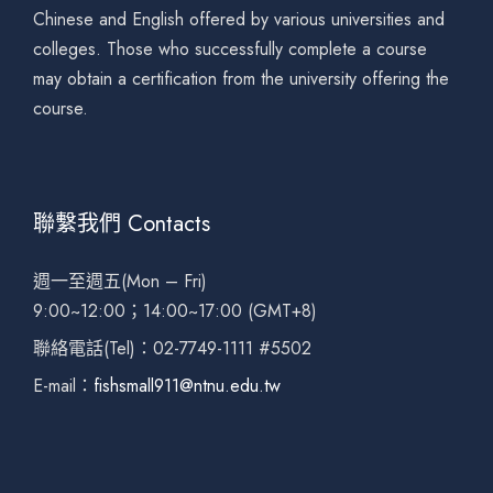
Chinese and English offered by various universities and
colleges. Those who successfully complete a course
may obtain a certification from the university offering the
course.
聯繫我們 Contacts
週一至週五(Mon – Fri)
9:00~12:00；14:00~17:00 (GMT+8)
聯絡電話(Tel)：02-7749-1111 #5502
E-mail：
fishsmall911@ntnu.edu.tw