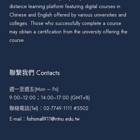
distance learning platform featuring digital courses in
Chinese and English offered by various universities and
colleges. Those who successfully complete a course
may obtain a certification from the university offering the
course.
聯繫我們 Contacts
週一至週五(Mon – Fri)
9:00~12:00；14:00~17:00 (GMT+8)
聯絡電話(Tel)：02-7749-1111 #5502
E-mail：
fishsmall911@ntnu.edu.tw