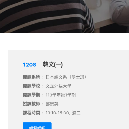
1208
韓文(一)
開課系所 :
日本語文系（學士班）
開課學校 :
文藻外語大學
開課學期 :
113學年第1學期
授課教師 :
鄭恩英
課程時間 :
13:10-15:00, 週二
課程詳細