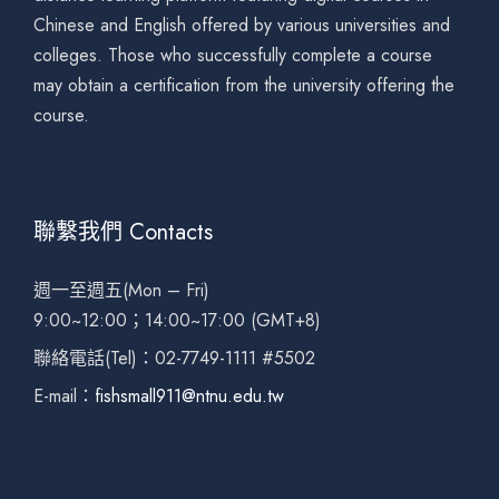
Chinese and English offered by various universities and
colleges. Those who successfully complete a course
may obtain a certification from the university offering the
course.
聯繫我們 Contacts
週一至週五(Mon – Fri)
9:00~12:00；14:00~17:00 (GMT+8)
聯絡電話(Tel)：02-7749-1111 #5502
E-mail：
fishsmall911@ntnu.edu.tw