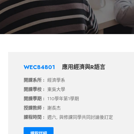
WEC84801
應用經濟與R語言
開課系所 :
經濟學系
開課學校 :
東吳大學
開課學期 :
110學年第1學期
授課教師 :
謝長杰
課程時間 :
週六, 與修課同學共同討論後訂定
課程詳細