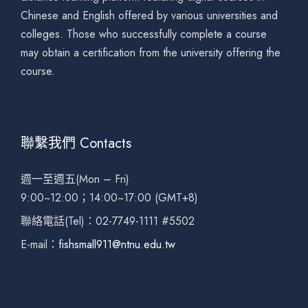
Chinese and English offered by various universities and
colleges. Those who successfully complete a course
may obtain a certification from the university offering the
course.
聯繫我們 Contacts
週一至週五(Mon – Fri)
9:00~12:00；14:00~17:00 (GMT+8)
聯絡電話(Tel)：02-7749-1111 #5502
E-mail：
fishsmall911@ntnu.edu.tw