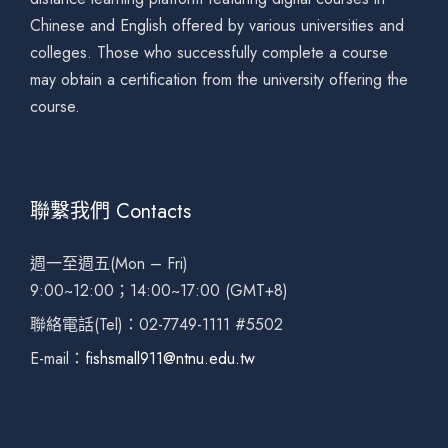
Chinese and English offered by various universities and
colleges. Those who successfully complete a course
may obtain a certification from the university offering the
course.
聯繫我們 Contacts
週一至週五(Mon – Fri)
9:00~12:00；14:00~17:00 (GMT+8)
聯絡電話(Tel)：02-7749-1111 #5502
E-mail：
fishsmall911@ntnu.edu.tw