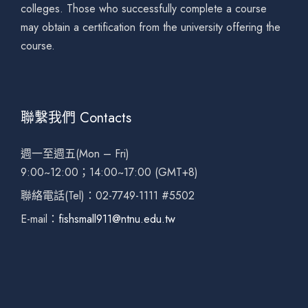
colleges. Those who successfully complete a course
may obtain a certification from the university offering the
course.
聯繫我們 Contacts
週一至週五(Mon – Fri)
9:00~12:00；14:00~17:00 (GMT+8)
聯絡電話(Tel)：02-7749-1111 #5502
E-mail：
fishsmall911@ntnu.edu.tw