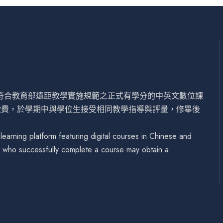
設符合教育部遠距教學實施規範之正式有學分的中英文數位課
繳費，於學期中與學位生接受相同教學指導與評量，修畢後
arning platform featuring digital courses in Chinese and
se who successfully complete a course may obtain a