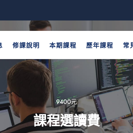
息
修課說明
本期課程
歷年課程
常
9400元
課程選讀費