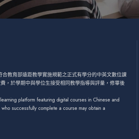
設符合教育部遠距教學實施規範之正式有學分的中英文數位課
繳費，於學期中與學位生接受相同教學指導與評量，修畢後
arning platform featuring digital courses in Chinese and
se who successfully complete a course may obtain a