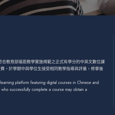
設符合教育部遠距教學實施規範之正式有學分的中英文數位課
繳費，於學期中與學位生接受相同教學指導與評量，修畢後
arning platform featuring digital courses in Chinese and
se who successfully complete a course may obtain a