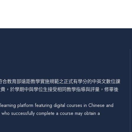
設符合教育部遠距教學實施規範之正式有學分的中英文數位課
繳費，於學期中與學位生接受相同教學指導與評量，修畢後
arning platform featuring digital courses in Chinese and
se who successfully complete a course may obtain a