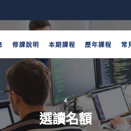
息
修課說明
本期課程
歷年課程
常
4
選讀名額