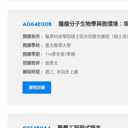
A064E008
腫瘤分子生物學與微環境：
開課系所 :
醫學科技學院碩士班共同整合課程（碩士班
開課學校 :
臺北醫學大學
開課學期 :
114學年第1學期
授課教師 :
施景文
課程時間 :
週三, 非同步上課
課程詳細