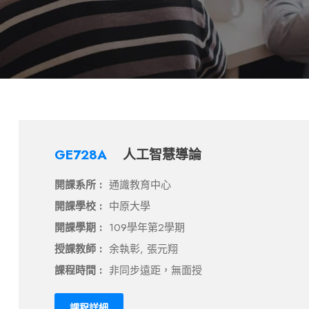
GE728A
人工智慧導論
開課系所 :
通識教育中心
開課學校 :
中原大學
開課學期 :
109學年第2學期
授課教師 :
余執彰, 張元翔
課程時間 :
非同步遠距，無面授
課程詳細