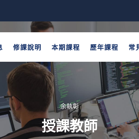
息
修課說明
本期課程
歷年課程
常
余執彰
授課教師