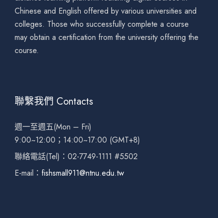
Chinese and English offered by various universities and
colleges. Those who successfully complete a course
may obtain a certification from the university offering the
course.
聯繫我們 Contacts
週一至週五(Mon – Fri)
9:00~12:00；14:00~17:00 (GMT+8)
聯絡電話(Tel)：02-7749-1111 #5502
E-mail：
fishsmall911@ntnu.edu.tw