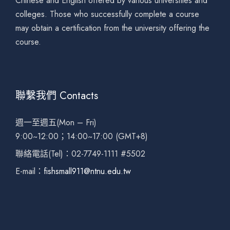
Chinese and English offered by various universities and
colleges. Those who successfully complete a course
may obtain a certification from the university offering the
course.
聯繫我們 Contacts
週一至週五(Mon – Fri)
9:00~12:00；14:00~17:00 (GMT+8)
聯絡電話(Tel)：02-7749-1111 #5502
E-mail：
fishsmall911@ntnu.edu.tw