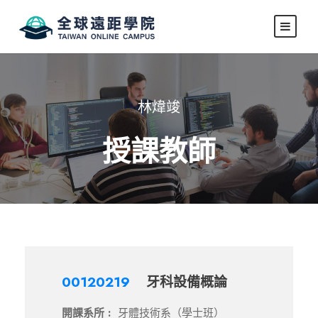
林煒竣
授課教師
00120219
牙科設備概論
開課系所 :
牙體技術系（學士班）