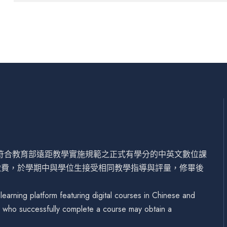
設符合教育部遠距教學實施規範之正式有學分的中英文數位課
繳費，於學期中與學位生接受相同教學指導與評量，修畢後
arning platform featuring digital courses in Chinese and
se who successfully complete a course may obtain a