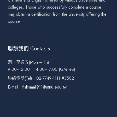
Chinese and English offered by various universities and
colleges. Those who successfully complete a course
may obtain a certification from the university offering the
course.
聯繫我們 Contacts
週一至週五(Mon – Fri)
9:00~12:00；14:00~17:00 (GMT+8)
聯絡電話(Tel)：02-7749-1111 #5502
E-mail：
fishsmall911@ntnu.edu.tw