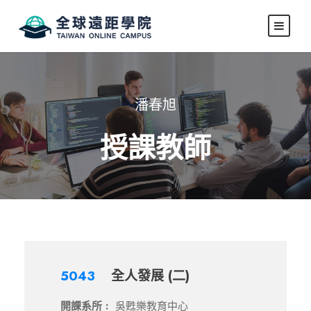
潘春旭
授課教師
5043
全人發展 (二)
開課系所 :
吳甦樂教育中心