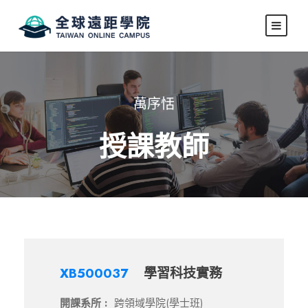
萬序恬
授課教師
XB500037
學習科技實務
開課系所 :
跨領域學院(學士班)