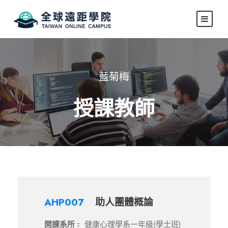
藍菊梅
授課教師
AHP007
助人團體概論
開課系所 :
健康心理學系一年級(學士班)