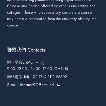
Chinese and English offered by various universities and
colleges. Those who successfully complete a course
may obtain a certification from the university offering the
course.
聯繫我們 Contacts
週一至週五(Mon – Fri)
9:00~12:00；14:00~17:00 (GMT+8)
聯絡電話(Tel)：02-7749-1111 #5502
E-mail：
fishsmall911@ntnu.edu.tw