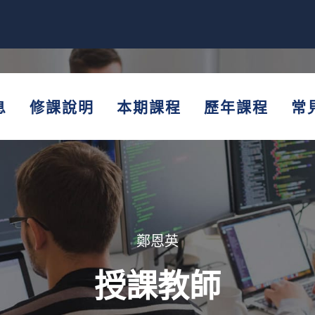
息
修課說明
本期課程
歷年課程
常
鄭恩英
授課教師