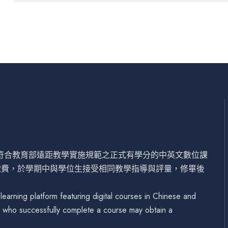
設符合教育部遠距教學實施規範之正式有學分的中英文數位課
繳費，於學期中與學位生接受相同教學指導與評量，修畢後
arning platform featuring digital courses in Chinese and
se who successfully complete a course may obtain a